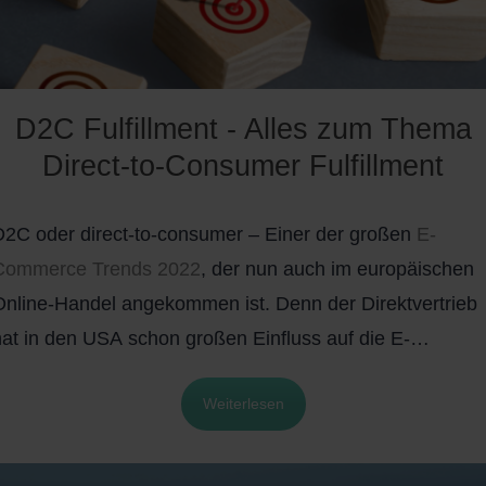
D2C Fulfillment - Alles zum Thema
Direct-to-Consumer Fulfillment
D2C oder direct-to-consumer – Einer der großen
E-
Commerce Trends 2022
, der nun auch im europäischen
Online-Handel angekommen ist. Denn der Direktvertrieb
hat in den USA schon großen Einfluss auf die E-
Commerce Landschaft und gewinnt auch in Deutschland
Weiterlesen
zunehmend an Bedeutung.