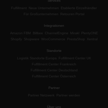
Services
Fulfillment
Neue Unternehmen
Etablierte Einzelhändler
Für Großunternehmen
Retouren Portal
Integrationen
Amazon FBM
Billbee
ChannelEngine
Mirakl
PlentyONE
Shopify
Shopware
WooCommerce
PrestaShop
Xentral
Standorte
Logistik Standorte Europa
Fulfillment Center UK
Fulfillment Center Frankreich
Fulfillment Center Deutschland
Fulfillment Center Österreich
Partner
Partner Netzwerk
Partner werden
Über uns