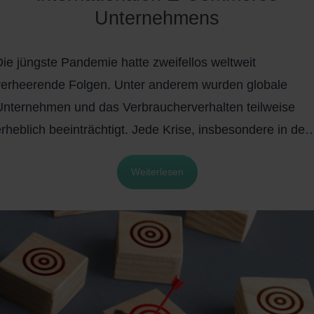
Unternehmens
Die jüngste Pandemie hatte zweifellos weltweit
verheerende Folgen. Unter anderem wurden globale
Unternehmen und das Verbraucherverhalten teilweise
rheblich beeinträchtigt. Jede Krise, insbesondere in der
Wirtschaft, bringt jedoch auch bedeutende Chancen mit
Weiterlesen
sich. In diesem Fall hat der E-Commerce durch Covid-19
und als Folge von geschlossenen Geschäften während
der Quarantänezeit, einen Boom erlebt. Durch die
Maßnahmen der Regierungen wurde der Online Handel
für die meisten Verbraucher unumgänglich.