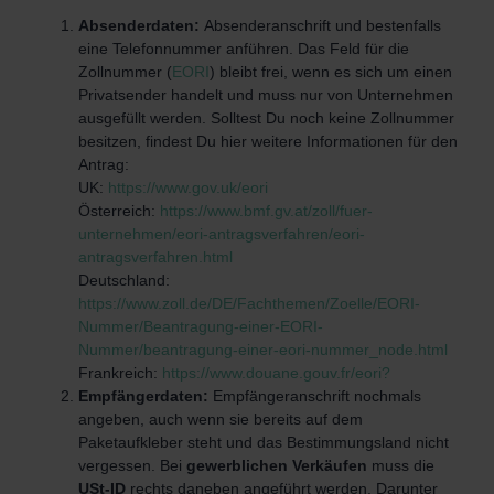
Absenderdaten:
Absenderanschrift und bestenfalls
eine Telefonnummer anführen. Das Feld für die
Zollnummer (
EORI
) bleibt frei, wenn es sich um einen
Privatsender handelt und muss nur von Unternehmen
ausgefüllt werden. Solltest Du noch keine Zollnummer
besitzen, findest Du hier weitere Informationen für den
Antrag:
UK:
https://www.gov.uk/eori
Österreich:
https://www.bmf.gv.at/zoll/fuer-
unternehmen/eori-antragsverfahren/eori-
antragsverfahren.html
Deutschland:
https://www.zoll.de/DE/Fachthemen/Zoelle/EORI-
Nummer/Beantragung-einer-EORI-
Nummer/beantragung-einer-eori-nummer_node.html
Frankreich:
https://www.douane.gouv.fr/eori?
Empfängerdaten:
Empfängeranschrift nochmals
angeben, auch wenn sie bereits auf dem
Paketaufkleber steht und das Bestimmungsland nicht
vergessen. Bei
gewerblichen Verkäufen
muss die
USt-ID
rechts daneben angeführt werden. Darunter