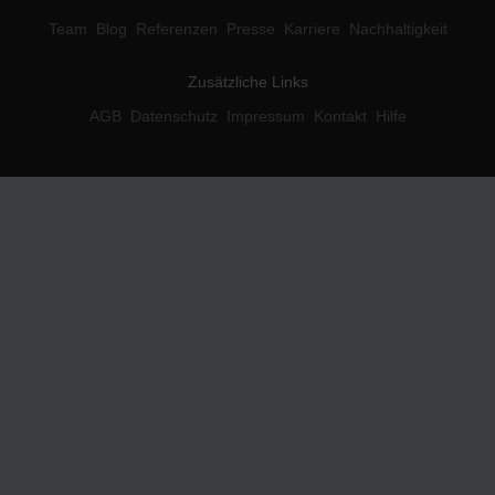
Team
Blog
Referenzen
Presse
Karriere
Nachhaltigkeit
Zusätzliche Links
AGB
Datenschutz
Impressum
Kontakt
Hilfe