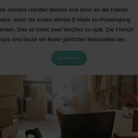
Die meisten Händler denken erst dann an die French
Days, wenn die ersten Werbe-E-Mails im Posteingang
landen. Das ist meist zwei Wochen zu spät. Die French
ays sind heute ein fester jährlicher Bestandteil des
französischen E-Commerce-Kalenders und finden
Weiterlesen
weimal pro Jahr statt (im Frühjahr Ende April oder
Anfang Mai, im Herbst Ende September).
Sie sind nicht
mehr die Wachstums-Story, die sie 2022 und 2023 waren
bleiben aber eine der besten operativen Generalproben,
die ein französischer oder grenzüberschreitender Händle
vor dem vierten Quartal bekommt. Die Frühjahrs-Edition
2025 lag 4% unter dem Vorjahr. Das macht Umsetzung,
nicht Begeisterung, zum entscheidenden Faktor.
Dieser