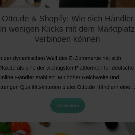
eitfaden zeigt Dir, was die French Days sind, wie sich
er Markt entwickelt und was Du operativ tun solltest,
Otto.de & Shopify: Wie sich Händler
wenn Du einen Online Shop in Frankreich betreibst oder
in wenigen Klicks mit dem Marktplatz
orthin lieferst.
verbinden können
In der dynamischen Welt des E-Commerce hat sich
tto.de als eine der wichtigsten Plattformen für deutsche
Online-Händler etabliert. Mit hoher Reichweite und
trengen Qualitätskriterien bietet Otto.de Händlern eine
eriöse und effektive Verkaufsplattform.
Händler, die sic
Weiterlesen
ür Otto.de entscheiden, profitieren von einer soliden
Kundenbasis und hohen Besucherzahlen. Mittlerweile
ählt der Marktplatz über 11 Millionen aktive Nutzer und