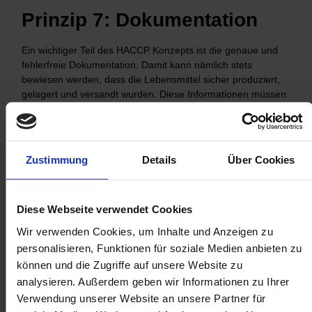
Prinzip 7: Dokumentation
Ein wichtiger Teil des HACCP Konzepts ist die genaue und
fehlerfreie Dokumentation. Damit kann nämlich stets
bewiesen werden, dass die Lebensmittel sicher produziert,
gelagert und versandt wurden. Diese Informationen müssen
unter anderem folgende Daten umfassen:
HACCP Team
Zustimmung
Details
Über Cookies
Gefahrenanalyse
Produktbeschreibung
Kritische Kontrollpunkte
Kritische Grenzwerte
Diese Webseite verwendet Cookies
Beobachtungssysteme
Wir verwenden Cookies, um Inhalte und Anzeigen zu
Korrekturmaßnahmen
personalisieren, Funktionen für soziale Medien anbieten zu
Überprüfungsprozess
können und die Zugriffe auf unsere Website zu
Dokumentationssprozess
analysieren. Außerdem geben wir Informationen zu Ihrer
Verwendung unserer Website an unsere Partner für