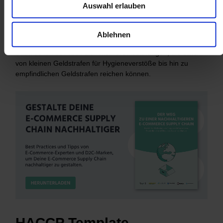
Auswahl erlauben
Fälle droht sogar eine Freiheitsstrafe für das
Inumlaufbringen gefährlicher Nahrung oder die
Zwangsschließung eines Unternehmens.
Ablehnen
Dazwischen befinden sich mehrere Abstufungen, die etwa
von kleinen Geldstrafen für Hygieneverstöße bis hin zu
empfindlichen Geldstrafen reichen können.
HACCP Template