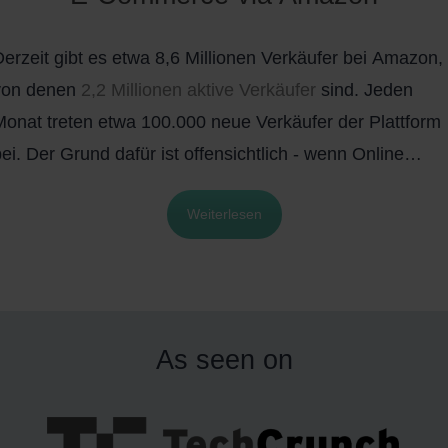
weitere
spannende Zahlen und Fakten
kannst Du im
Derzeit gibt es etwa 8,6 Millionen Verkäufer bei Amazon,
folgenden Beitrag erfahren.
von denen
2,2 Millionen aktive Verkäufer
sind. Jeden
Monat treten etwa 100.000 neue Verkäufer der Plattform
ei. Der Grund dafür ist offensichtlich - wenn Online
Händler ihre Produkte auf Amazon anbieten, können sie
Weiterlesen
hre Artikel einer großen Zahl potenzieller Kunden
präsentieren. Zur Verdeutlichung: Allein im Mai 2020 gab
es mehr als
2,5 Milliarden Besuche
auf der Amazon-
Website.
As seen on