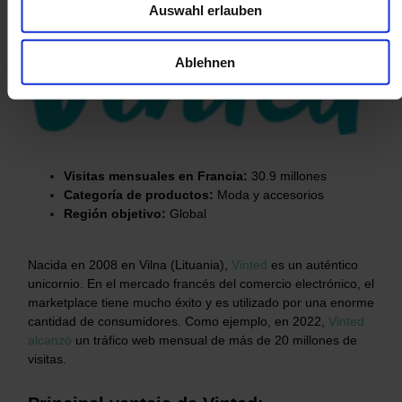
Auswahl erlauben
Ablehnen
Visitas mensuales en Francia:
30.9 millones
Categoría de productos:
Moda y accesorios
Región objetivo:
Global
Nacida en 2008 en Vilna (Lituania),
Vinted
es un auténtico
unicornio. En el mercado francés del comercio electrónico, el
marketplace tiene mucho éxito y es utilizado por una enorme
cantidad de consumidores. Como ejemplo, en 2022,
Vinted
alcanzó
un tráfico web mensual de más de 20 millones de
visitas.