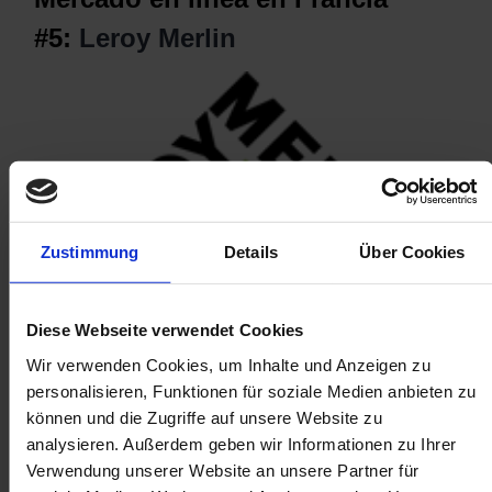
#5:
Leroy Merlin
Zustimmung
Details
Über Cookies
Diese Webseite verwendet Cookies
Wir verwenden Cookies, um Inhalte und Anzeigen zu
Visitas al mes en Francia:
33.12
millones
personalisieren, Funktionen für soziale Medien anbieten zu
Categoría de productos:
Artículos para el hogar y el
können und die Zugriffe auf unsere Website zu
jardín
analysieren. Außerdem geben wir Informationen zu Ihrer
Región objetivo:
Global
Verwendung unserer Website an unsere Partner für