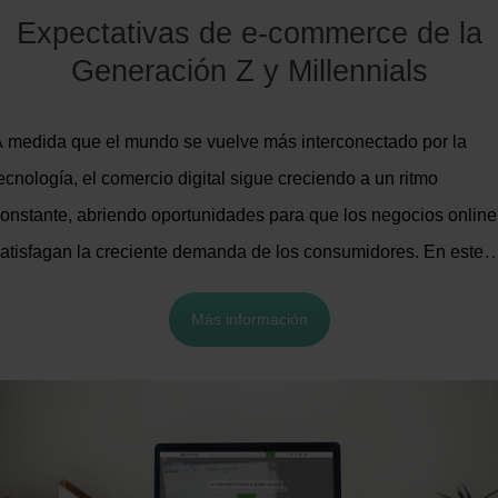
recomendaciones que puedes ejecutar en tu tienda de
Expectativas de e-commerce de la
Shopify, seguido de las estrategias para implementar un
Generación Z y Millennials
motor de recomendaciones.
 medida que el mundo se vuelve más interconectado por la
ecnología, el comercio digital sigue creciendo a un ritmo
onstante, abriendo oportunidades para que los negocios online
atisfagan la creciente demanda de los consumidores. En este
rtículo, queremos centrarnos en dos generaciones que es clav
Más información
omprender para impulsar tus ventas: la Generación Z y los
illennials. Aquí tienes 6 aspectos clave que ambas
eneraciones esperan de tu negocio de comercio electrónico.