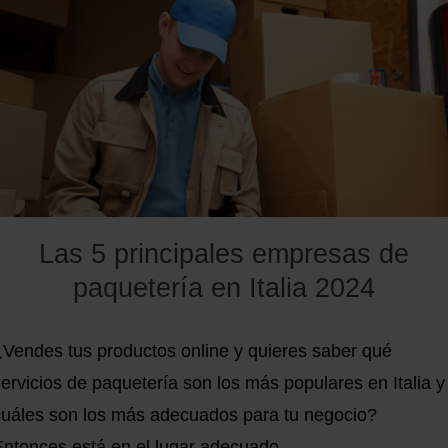
los sistemas ERP
, es el paso lógico a seguir. Uno de los
proveedores de este tipo de software es plentymarkets.
Las 5 principales empresas de
paquetería en Italia 2024
¿Vendes tus productos online y quieres saber qué
ervicios de paquetería son los más populares en Italia y
cuáles son los más adecuados para tu negocio?
Entonces está en el lugar adecuado.