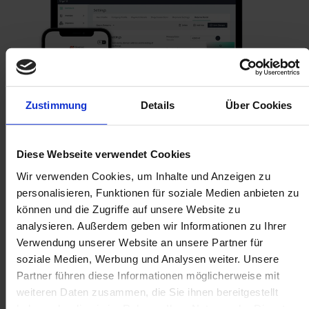
Zustimmung
Details
Über Cookies
Diese Webseite verwendet Cookies
Wir verwenden Cookies, um Inhalte und Anzeigen zu
personalisieren, Funktionen für soziale Medien anbieten zu
Echa un vistazo a nuestro
portal de devoluciones
können und die Zugriffe auf unsere Website zu
analysieren. Außerdem geben wir Informationen zu Ihrer
Conclusión
Verwendung unserer Website an unsere Partner für
soziale Medien, Werbung und Analysen weiter. Unsere
Reconozcámoslo. Las devoluciones nunca desaparecerán.
Partner führen diese Informationen möglicherweise mit
Por este motivo, con una política de devoluciones correcta
weiteren Daten zusammen, die Sie ihnen bereitgestellt
puedes mejorar los beneficios y generar fidelidad con tus
haben oder die sie im Rahmen Ihrer Nutzung der Dienste