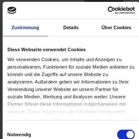
Zustimmung
Details
Über Cookies
Diese Webseite verwendet Cookies
Wir verwenden Cookies, um Inhalte und Anzeigen zu
personalisieren, Funktionen für soziale Medien anbieten zu
können und die Zugriffe auf unsere Website zu
Le temps nécessaire à l'élaboration des emballages pourrait
également être utilisé pour d'autres activités. Une alternative
analysieren. Außerdem geben wir Informationen zu Ihrer
efficace est l'utilisation d'
emballages personnalisés
, qui
Verwendung unserer Website an unsere Partner für
peuvent mettre en valeur et renforcer votre marque sans
soziale Medien, Werbung und Analysen weiter. Unsere
prendre beaucoup de temps. Dans ce contexte, il convient
Partner führen diese Informationen möglicherweise mit
également d'examiner si la logistique e-commerce peut être
weiteren Daten zusammen, die Sie ihnen bereitgestellt
externalisée pour atténuer le stress qui accompagne les pics
haben oder die sie im Rahmen Ihrer Nutzung der Dienste
saisonniers
.
gesammelt haben.
Einwilligungsauswahl
Si vous avez déjà externalisé votre logistique, il est essentiel
Notwendig