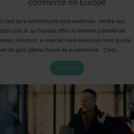
commerce en Europe
En tant qu’e-commerçant nord-américain, vendre aux
États-Unis et au Canada offre un énorme potentiel de
ventes. Pourtant, le marché nord-américain n’est qu’une
part du gros gâteau fourré au e-commerce.
C’est
ourquoi la plupart des entreprises en ligne en pleine
Lire la suite
roissance finissent par atteindre le stade où la
pénétration de nouveaux marchés est la prochaine étape
logique.
La plupart d’entre eux, comme vous, envisagent
’étendre leur activité en ligne au marché européen du e-
commerce. Et ce, pour bénéficier de son immense
otentiel. Pour vous dresser un rapide tableau :
293
millions de consommateurs
européens ont fait des achat