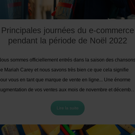
en ligne en 2020.
Dans cet article, vous découvrirez
les
principales raisons de lancer (ou continuer) votre
projet d’expansion sur le marché européen
. Mais
Principales journées du e-commerce
également,
les facteurs les plus importants
à prendre
pendant la période de Noël 2022
en compte,
les principaux obstacles
, ainsi que
les
principales raisons de l’échec des expansions sur le
marché européen du e-commerce (et comment les
ous sommes officiellement entrés dans la saison des chanson
viter !)
.
C’est parti !
e Mariah Carey et nous savons très bien ce que cela signifie
our vous en tant que marque de vente en ligne... Une énorme
ugmentation de vos ventes aux mois de novembre et décembre
vec des jours clés auxquels vous devez vous préparer. C'est
Lire la suite
ourquoi nous avons décidé de vous parler des cinq jours les
lus importants pour les achats en ligne en cette haute saison et
e vous expliquer pourquoi il est important de vous concentrer