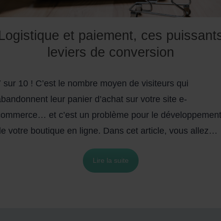
Logistique et paiement, ces puissant
leviers de conversion
 sur 10 ! C’est le nombre moyen de visiteurs qui
bandonnent leur panier d’achat sur votre site e-
commerce… et c’est un problème pour le développemen
e votre boutique en ligne. Dans cet article, vous allez
écouvrir en quoi le paiement et la logistique sont des
Lire la suite
uissants leviers pour améliorer votre taux de conversion
e-commerce.