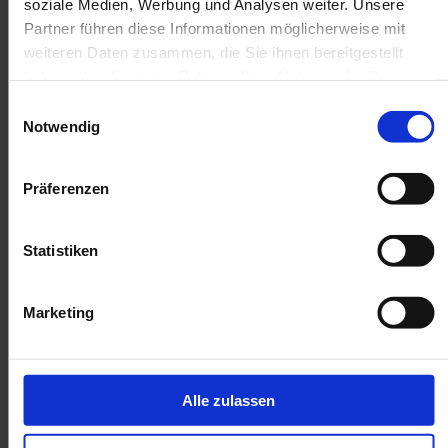
soziale Medien, Werbung und Analysen weiter. Unsere
Partner führen diese Informationen möglicherweise mit
weiteren Daten zusammen, die Sie ihnen bereitgestellt
haben oder die sie im Rahmen Ihrer Nutzung der Dienste
gesammelt haben.
Einwilligungsauswahl
Notwendig
Die beliebtesten Paketdienste in Europa
Die Auswahl des besten Paketdienstes überfordert die
Präferenzen
meisten Online-Händler zunächst. Wichtig ist, den
passenden Partner für Dein Unternehmen, Deine Zielgruppe
und Deinen Zielmarkt zu finden. Um Dir einen besseren
Statistiken
Durchblick zu ermöglichen, haben wir hier eine Übersicht
über die besten und beliebtesten Paketdienste in Europa
zusammengestellt.
Marketing
Alle zulassen