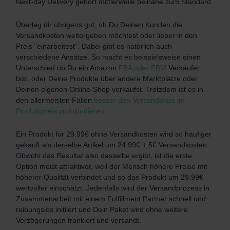
Next-day Delivery gehört mittlerweile beinahe zum Standard.
Überleg dir übrigens gut, ob Du Deinen Kunden die
Versandkosten weitergeben möchtest oder lieber in den
Preis “einarbeitest”. Dabei gibt es natürlich auch
verschiedene Ansätze. So macht es beispielsweise einen
Unterschied ob Du ein Amazon
FBA oder FBM
Verkäufer
bist, oder Deine Produkte über andere Marktplätze oder
Deinen eigenen Online-Shop verkaufst. Trotzdem ist es in
den allermeisten Fällen
besser den Versandpreis im
Produktpreis zu inkludieren
.
Ein Produkt für 29.99€ ohne Versandkosten wird so häufiger
gekauft als derselbe Artikel um 24.99€ + 5€ Versandkosten.
Obwohl das Resultat also dasselbe ergibt, ist die erste
Option meist attraktiver, weil der Mensch höhere Preise mit
höherer Qualität verbindet und so das Produkt um 29.99€
wertvoller einschätzt.
Jedenfalls wird der Versandprozess in
Zusammenarbeit mit einem Fulfillment Partner schnell und
reibungslos initiiert und Dein Paket wird ohne weitere
Verzögerungen frankiert und versandt.