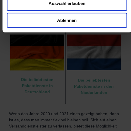
Auswahl erlauben
Die beliebtesten
Die beliebtesten
Ablehnen
Paketdienste in UK
Paketdienste in Frankreich
Die beliebtesten
Die beliebtesten
Paketdienste in
Paketdienste in den
Deutschland
Niederlanden
Wenn das Jahre 2020 und 2021 eines gezeigt haben, dann
ist es, dass man immer flexibel bleiben soll. Sich auf einen
Versanddienstleister zu verlassen, bietet diese Möglichkeit