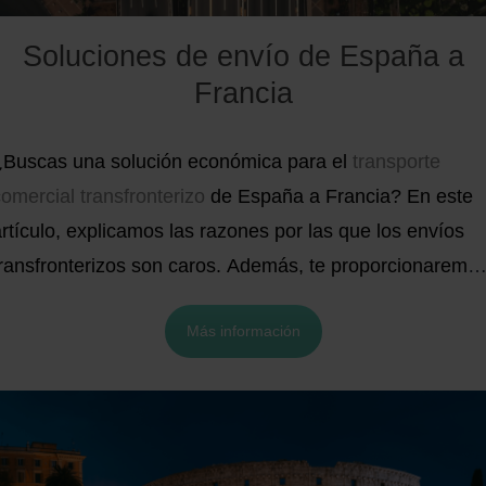
Soluciones de envío de España a
Francia
¿Buscas una solución económica para el
transporte
omercial transfronterizo
de España a Francia? En este
rtículo, explicamos las razones por las que los envíos
transfronterizos son caros. Además, te proporcionaremo
as mejores estrategias de fulfillment y envío para tu
Más información
negocio de comercio electrónico, y un estimado del preci
de los enviar desde y hacia estos dos países vecinos.