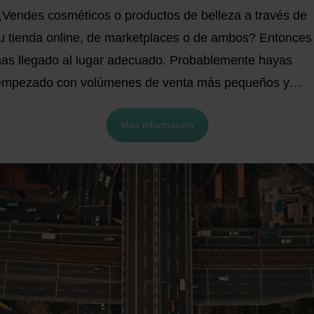
¿Vendes cosméticos o productos de belleza a través de
tu tienda online, de marketplaces o de ambos? Entonces
has llegado al lugar adecuado. Probablemente hayas
empezado con volúmenes de venta más pequeños y
pronto te habrás dado cuenta de que, al aumentar las
Más información
ventas, el almacenamiento, el empaquetado y el envío d
tus productos se convierte en un reto cada vez mayor. E
resumen, estás buscando una solución escalable para el
ulfillment de tus productos cosméticos o de belleza. En
los próximos 5 minutos, obtendrás información detallada
sobre los siguientes temas: