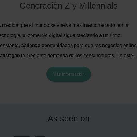
Generación Z y Millennials
 medida que el mundo se vuelve más interconectado por la
ecnología, el comercio digital sigue creciendo a un ritmo
onstante, abriendo oportunidades para que los negocios online
atisfagan la creciente demanda de los consumidores. En este
rtículo, queremos centrarnos en dos generaciones que es clav
Más información
omprender para impulsar tus ventas: la Generación Z y los
illennials. Aquí tienes 6 aspectos clave que ambas
eneraciones esperan de tu negocio de comercio electrónico.
As seen on