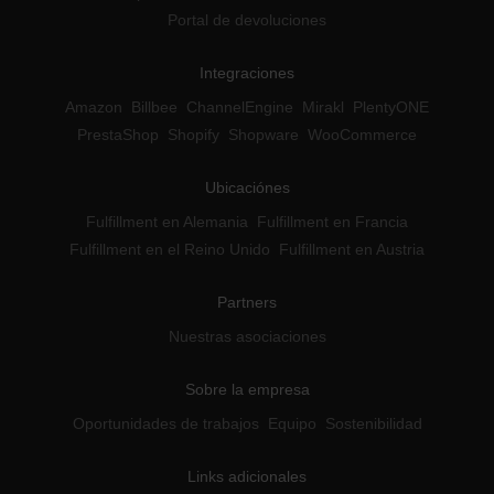
Portal de devoluciones
Integraciones
Amazon
Billbee
ChannelEngine
Mirakl
PlentyONE
PrestaShop
Shopify
Shopware
WooCommerce
Ubicaciónes
Fulfillment en Alemania
Fulfillment en Francia
Fulfillment en el Reino Unido
Fulfillment en Austria
Partners
Nuestras asociaciones
Sobre la empresa
Oportunidades de trabajos
Equipo
Sostenibilidad
Links adicionales