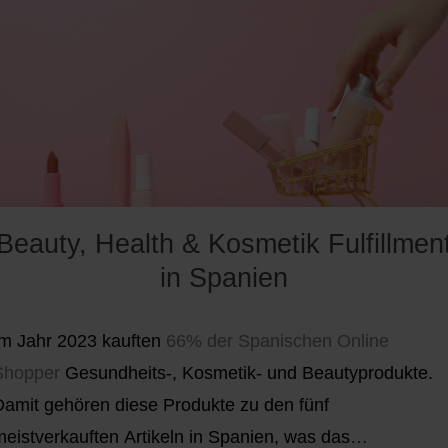
als Qualitätsindikator wahrgenommen, der den
ändler:innen hilft, ihre Produkte von denen der
Konkurrenz zu unterscheiden.
Beauty, Health & Kosmetik Fulfillmen
in Spanien
Im Jahr 2023 kauften
66% der Spanischen Online
Shopper
Gesundheits-, Kosmetik- und Beautyprodukte.
Damit gehören diese Produkte zu den fünf
meistverkauften Artikeln in Spanien, was das