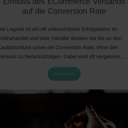
Einfluss des ECommerce Versands
msatzsteuer befreit. Zudem ist bei der Einfuhr in die EU
auf die Conversion Rate
in jedem Fall eine Zollanmeldung notwendig und bei
Sendungen über 150 Euro Sachwert (Warenwert +
ie Logistik ist ein oft unterschätzter Erfolgsfaktor im
Transportkosten) werden Zölle erhoben.
Onlinehandel und viele Händler denken nur bis an den
Kaufabschluss sowie die Conversion Rate, ohne den
Versand zu berücksichtigen. Dabei wird oft vergessen,
dass erst die Zustellung der Sendung garantiert, dass de
Weiterlesen
Online Shopper an das ersehnte Produkt kommt. Indem
man für eine schnelle und sichere Zustellung des Pakets
sorgt, wird eine überdurchschnittliche Customer Journey
rmöglicht, die zu Kundenloyalität führt.