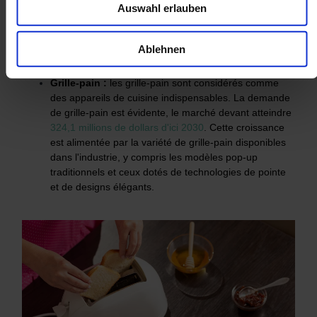
Auswahl erlauben
Parmi les petits appareils électroménagers de cuisine, on
peut citer les suivants :
Ablehnen
Grille-pain :
l
es grille-pain sont considérés comme
des appareils de cuisine indispensables. La demande
de grille-pain est évidente, le marché devant atteindre
324,1 millions de dollars d'ici 2030
. Cette croissance
est alimentée par la variété de grille-pain disponibles
dans l'industrie, y compris les modèles pop-up
traditionnels et ceux dotés de technologies de pointe
et de designs élégants.