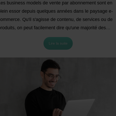
Les business models de vente par abonnement sont en
plein essor depuis quelques années dans le paysage e-
commerce. Qu'il s'agisse de contenu, de services ou de
roduits, on peut facilement dire qu'une majorité des
internautes et acheteurs ont au moins un abonnement en
Lire la suite
ours ou en ont eu un. Oui, vos comptes Netflix ou Spotif
comptent ! Dans cet article, nous nous concentrerons sur
les box produits par abonnement et sur les mesures à
rendre en matière de e-logistique et traitement des
commandes. Principales raisons, défis et conseils
'experts, nous couvrons tout.