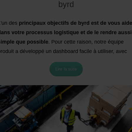
byrd
L'un des
principaux objectifs de byrd est de vous aide
dans votre processus logistique et de le rendre aussi
simple que possible
. Pour cette raison, notre équipe
roduit a développé un dashboard facile à utiliser, avec
es menus et des boutons intuitifs, afin que vous puissie
Lire la suite
naviguer sans problème, le tout, accessible directement
ur votre navigateur. De plus, il est disponible en plusieu
angues, vous pouvez donc choisir celle qui convient le
ieux à vos besoins entre anglais, espagnol, français,
talien et allemand (d'autres seront ajoutés
prochainement).
Dans cet article, nous avons pour object
d'expliquer comment se repérer dans notre dashboard et