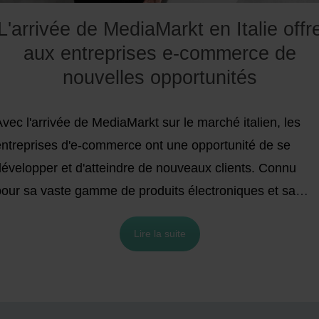
L'arrivée de MediaMarkt en Italie offr
aux entreprises e-commerce de
nouvelles opportunités
vec l'arrivée de MediaMarkt sur le marché italien, les
entreprises d'e-commerce ont une opportunité de se
développer et d'atteindre de nouveaux clients. Connu
pour sa vaste gamme de produits électroniques et sa
présence établie dans toute l'Europe, MediaMarkt offre
Lire la suite
ne plateforme solide pour entrer en contact avec les
consommateurs italiens avides de technologie.
Dans cet
rticle, nous allons explorer comment vous pouvez tirer
parti de MediaMarkt pour développer votre activité en