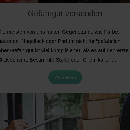
Gefahrgut versenden
Die meisten von uns halten Gegenstände wie Farbe,
atterien, Nagellack oder Parfüm nicht für "gefährlich".
ber Gefahrgut ist viel komplizierter, als es auf den erste
lick scheint.
Bestimmte Stoffe oder Chemikalien
erfordern ein gründliches Risikomanagement, um eine
Weiterlesen
sichere Handhabung und einen gefahrlosen Transport zu
gewährleisten. Viele Einzelhändler:innen werden davon
berhaupt nicht betroffen sein. Andere, wie z. B.
Unternehmen, die Kosmetik- und Unterhaltungselektroni
vertreiben, müssen möglicherweise ihre gesamte
Versandstrategie auf die Anforderungen für den